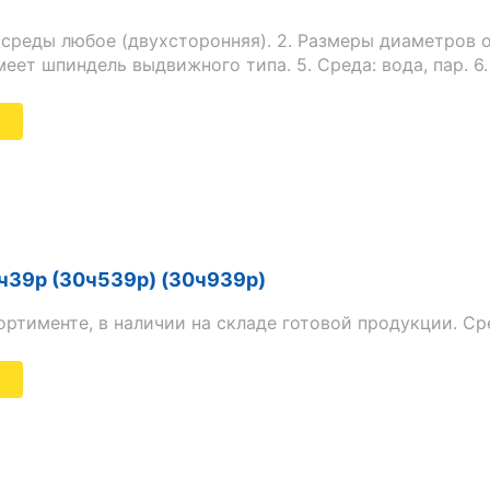
 среды любое (двухсторонняя). 2. Размеры диаметров о
Имеет шпиндель выдвижного типа. 5. Среда: вода, пар. 6
о
30ч6бр
ч39р (30ч539р) (30ч939р)
ртименте, в наличии на складе готовой продукции. Ср
о
Задвижка
30ч39р
(30ч539р)
(30ч939р)